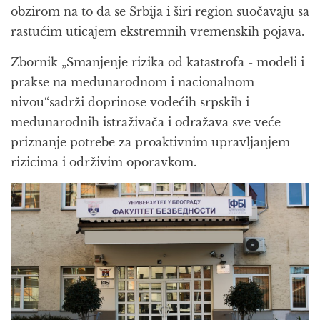
obzirom na to da se Srbija i širi region suočavaju sa
rastućim uticajem ekstremnih vremenskih pojava.
Zbornik „Smanjenje rizika od katastrofa - modeli i
prakse na međunarodnom i nacionalnom
nivou“sadrži doprinose vodećih srpskih i
međunarodnih istraživača i odražava sve veće
priznanje potrebe za proaktivnim upravljanjem
rizicima i održivim oporavkom.