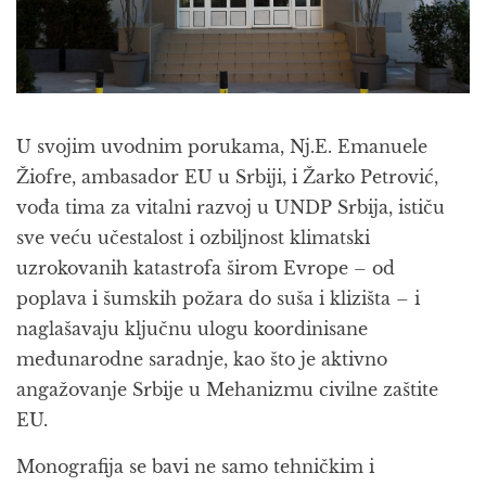
U svojim uvodnim porukama, Nj.E. Emanuele
Žiofre, ambasador EU u Srbiji, i Žarko Petrović,
vođa tima za vitalni razvoj u UNDP Srbija, ističu
sve veću učestalost i ozbiljnost klimatski
uzrokovanih katastrofa širom Evrope – od
poplava i šumskih požara do suša i klizišta – i
naglašavaju ključnu ulogu koordinisane
međunarodne saradnje, kao što je aktivno
angažovanje Srbije u Mehanizmu civilne zaštite
EU.
Monografija se bavi ne samo tehničkim i