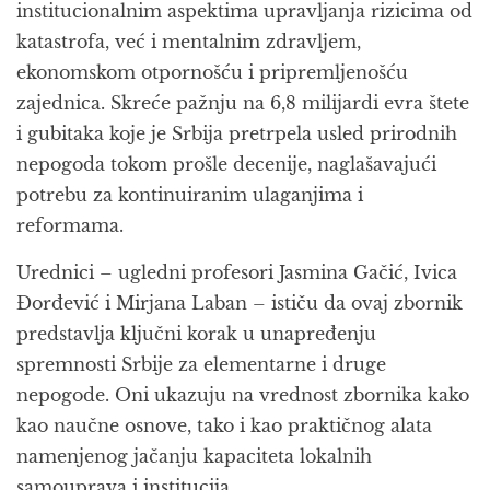
institucionalnim aspektima upravljanja rizicima od
katastrofa, već i mentalnim zdravljem,
ekonomskom otpornošću i pripremljenošću
zajednica. Skreće pažnju na 6,8 milijardi evra štete
i gubitaka koje je Srbija pretrpela usled prirodnih
nepogoda tokom prošle decenije, naglašavajući
potrebu za kontinuiranim ulaganjima i
reformama.
Urednici – ugledni profesori Jasmina Gačić, Ivica
Đorđević i Mirjana Laban – ističu da ovaj zbornik
predstavlja ključni korak u unapređenju
spremnosti Srbije za elementarne i druge
nepogode. Oni ukazuju na vrednost zbornika kako
kao naučne osnove, tako i kao praktičnog alata
namenjenog jačanju kapaciteta lokalnih
samouprava i institucija.