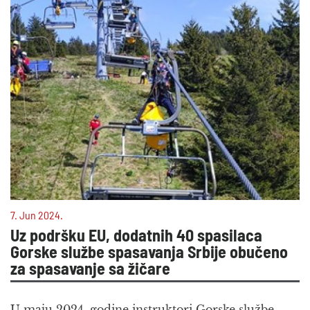
7. Jun 2024.
Uz podršku EU, dodatnih 40 spasilaca
Gorske službe spasavanja Srbije obučeno
za spasavanje sa žičare
U maju 2024. godine instruktori Gorske službe