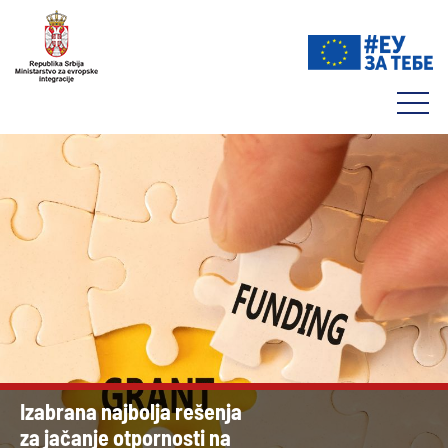
Izabrana najbolja rešenja
za jačanje otpornosti na