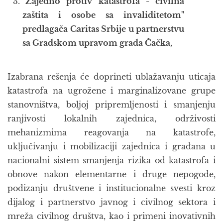
"Zajedno protiv katastrofa - civilna
zaštita i osobe sa invaliditetom"
predlagača Caritas Srbije u partnerstvu
sa Gradskom upravom grada Čačka,
Izabrana rešenja će doprineti ublažavanju uticaja
katastrofa na ugrožene i marginalizovane grupe
stanovništva, boljoj pripremljenosti i smanjenju
ranjivosti lokalnih zajednica, održivosti
mehanizmima reagovanja na katastrofe,
uključivanju i mobilizaciji zajednica i građana u
nacionalni sistem smanjenja rizika od katastrofa i
obnove nakon elementarne i druge nepogode,
podizanju društvene i institucionalne svesti kroz
dijalog i partnerstvo javnog i civilnog sektora i
mreža civilnog društva, kao i primeni inovativnih