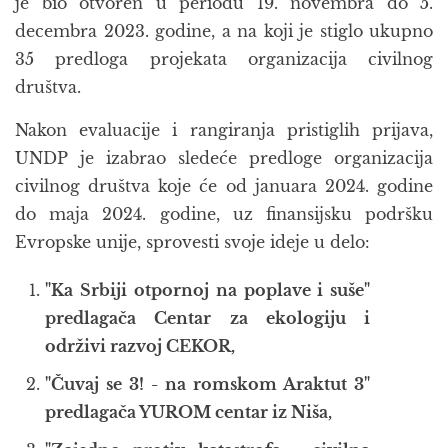
je bio otvoren u periodu 19. novembra do 5.
decembra 2023. godine, a na koji je stiglo ukupno
35 predloga projekata organizacija civilnog
društva.
Nakon evaluacije i rangiranja pristiglih prijava,
UNDP je izabrao sledeće predloge organizacija
civilnog društva koje će od januara 2024. godine
do maja 2024. godine, uz finansijsku podršku
Evropske unije, sprovesti svoje ideje u delo:
"Ka Srbiji otpornoj na poplave i suše"
predlagača Centar za ekologiju i
održivi razvoj CEKOR,
"Čuvaj se 3! - na romskom Araktut 3"
predlagača YUROM centar iz Niša,