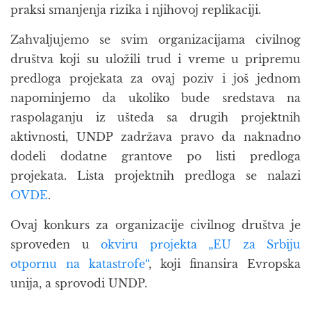
praksi smanjenja rizika i njihovoj replikaciji.
Zahvaljujemo se svim organizacijama civilnog
društva koji su uložili trud i vreme u pripremu
predloga projekata za ovaj poziv i još jednom
napominjemo da ukoliko bude sredstava na
raspolaganju iz ušteda sa drugih projektnih
aktivnosti, UNDP zadržava pravo da naknadno
dodeli dodatne grantove po listi predloga
projekata. Lista projektnih predloga se nalazi
OVDE
.
Ovaj konkurs za organizacije civilnog društv
a je
sproveden u
okviru projekta „EU za Srbiju
otpornu na katastrofe“
, koji finansira Evropska
unija, a sprovodi UNDP.